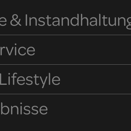
e & Instandhaltun
rvice
ifestyle
ebnisse