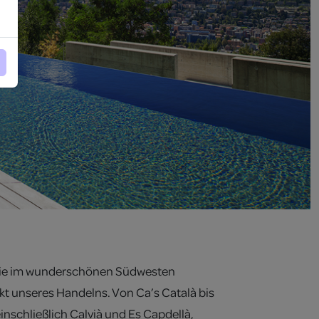
ilie im wunderschönen Südwesten
kt unseres Handelns. Von Ca’s Català bis
inschließlich Calvià und Es Capdellà,