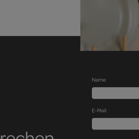
Name
E-Mail
prechen